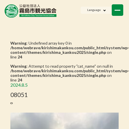
ニュース
Language
会員一覧
お問い合わせ
Warning
: Undefined array key 0 in
/home/webrave/kirishimakankou.com/public_html/system/wp
content/themes/kirishima_kankou2025/single.php
on
line
24
Warning
: Attempt to read property "cat_name" on null in
/home/webrave/kirishimakankou.com/public_html/system/wp
content/themes/kirishima_kankou2025/single.php
on
line
24
2024.8.5
08051