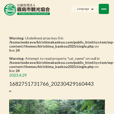
ニュース
Language
会員一覧
お問い合わせ
Warning
: Undefined array key 0 in
/home/webrave/kirishimakankou.com/public_html/system/wp
content/themes/kirishima_kankou2025/single.php
on
line
24
Warning
: Attempt to read property "cat_name" on null in
/home/webrave/kirishimakankou.com/public_html/system/wp
content/themes/kirishima_kankou2025/single.php
on
line
24
2023.4.29
1682751731766_20230429160443