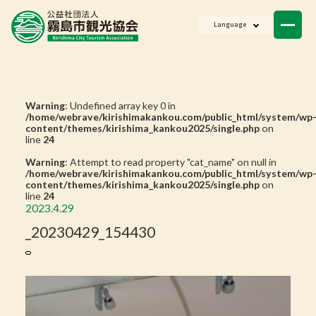
ニュース
Language
会員一覧
お問い合わせ
Warning
: Undefined array key 0 in
/home/webrave/kirishimakankou.com/public_html/system/wp
content/themes/kirishima_kankou2025/single.php
on
line
24
Warning
: Attempt to read property "cat_name" on null in
/home/webrave/kirishimakankou.com/public_html/system/wp
content/themes/kirishima_kankou2025/single.php
on
line
24
2023.4.29
_20230429_154430