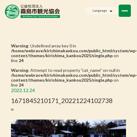
ニュース
Language
会員一覧
お問い合わせ
Warning
: Undefined array key 0 in
/home/webrave/kirishimakankou.com/public_html/system/wp
content/themes/kirishima_kankou2025/single.php
on
line
24
Warning
: Attempt to read property "cat_name" on null in
/home/webrave/kirishimakankou.com/public_html/system/wp
content/themes/kirishima_kankou2025/single.php
on
line
24
2022.12.24
1671845210171_20221224102738