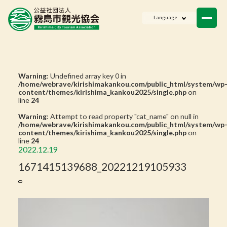
ニュース
Language
会員一覧
お問い合わせ
Warning
: Undefined array key 0 in
/home/webrave/kirishimakankou.com/public_html/system/wp
content/themes/kirishima_kankou2025/single.php
on
line
24
Warning
: Attempt to read property "cat_name" on null in
/home/webrave/kirishimakankou.com/public_html/system/wp
content/themes/kirishima_kankou2025/single.php
on
line
24
2022.12.19
1671415139688_20221219105933