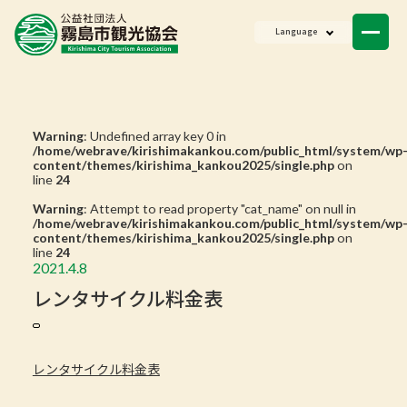
ニュース
Language
会員一覧
お問い合わせ
Warning
: Undefined array key 0 in
/home/webrave/kirishimakankou.com/public_html/system/wp
content/themes/kirishima_kankou2025/single.php
on
line
24
Warning
: Attempt to read property "cat_name" on null in
/home/webrave/kirishimakankou.com/public_html/system/wp
content/themes/kirishima_kankou2025/single.php
on
line
24
2021.4.8
レンタサイクル料金表
レンタサイクル料金表