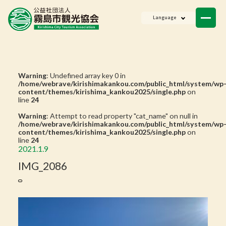
ニュース
Language
会員一覧
お問い合わせ
Warning
: Undefined array key 0 in
/home/webrave/kirishimakankou.com/public_html/system/wp
content/themes/kirishima_kankou2025/single.php
on
line
24
Warning
: Attempt to read property "cat_name" on null in
/home/webrave/kirishimakankou.com/public_html/system/wp
content/themes/kirishima_kankou2025/single.php
on
line
24
2021.1.9
IMG_2086