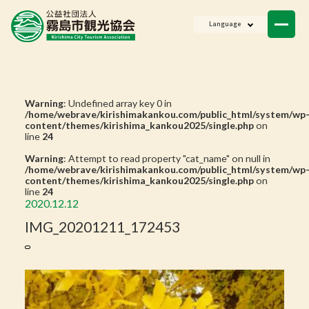
ニュース
Language
会員一覧
お問い合わせ
Warning
: Undefined array key 0 in
/home/webrave/kirishimakankou.com/public_html/system/wp
content/themes/kirishima_kankou2025/single.php
on
line
24
Warning
: Attempt to read property "cat_name" on null in
/home/webrave/kirishimakankou.com/public_html/system/wp
content/themes/kirishima_kankou2025/single.php
on
line
24
2020.12.12
IMG_20201211_172453