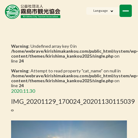
ニュース
Language
会員一覧
お問い合わせ
Warning
: Undefined array key 0 in
/home/webrave/kirishimakankou.com/public_html/system/wp
content/themes/kirishima_kankou2025/single.php
on
line
24
Warning
: Attempt to read property "cat_name" on null in
/home/webrave/kirishimakankou.com/public_html/system/wp
content/themes/kirishima_kankou2025/single.php
on
line
24
2020.11.30
IMG_20201129_170024_20201130115039