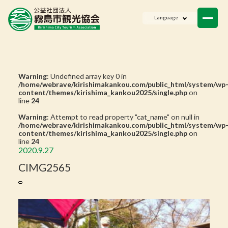
ニュース
Language
会員一覧
お問い合わせ
Warning
: Undefined array key 0 in
/home/webrave/kirishimakankou.com/public_html/system/wp
content/themes/kirishima_kankou2025/single.php
on
line
24
Warning
: Attempt to read property "cat_name" on null in
/home/webrave/kirishimakankou.com/public_html/system/wp
content/themes/kirishima_kankou2025/single.php
on
line
24
2020.9.27
CIMG2565