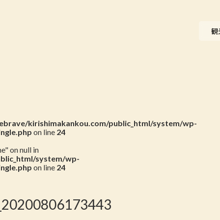
ニュース
観
会員一覧
お問い合わせ
brave/kirishimakankou.com/public_html/system/wp-
ingle.php
on line
24
" on null in
blic_html/system/wp-
ingle.php
on line
24
_20200806173443