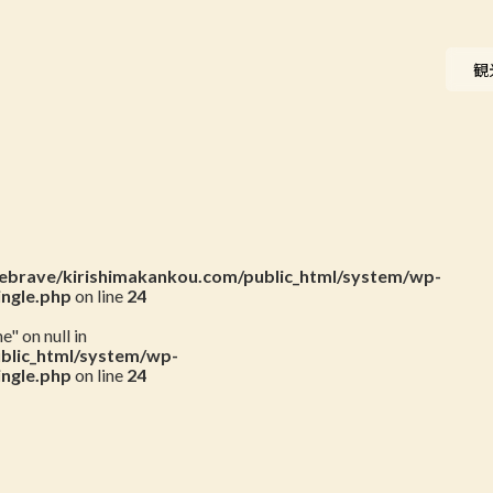
ニュース
観
会員一覧
お問い合わせ
brave/kirishimakankou.com/public_html/system/wp-
ingle.php
on line
24
" on null in
blic_html/system/wp-
ingle.php
on line
24