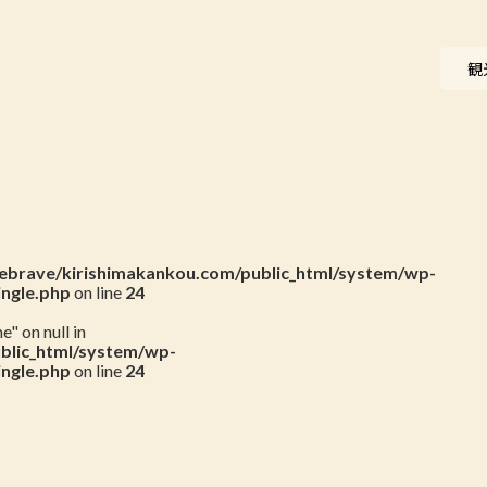
ニュース
観
会員一覧
お問い合わせ
brave/kirishimakankou.com/public_html/system/wp-
ingle.php
on line
24
" on null in
blic_html/system/wp-
ingle.php
on line
24