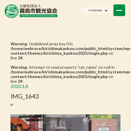
ニュース
Language
会員一覧
お問い合わせ
Warning
: Undefined array key 0 in
/home/webrave/kirishimakankou.com/public_html/system/wp
content/themes/kirishima_kankou2025/single.php
on
line
24
Warning
: Attempt to read property "cat_name" on null in
/home/webrave/kirishimakankou.com/public_html/system/wp
content/themes/kirishima_kankou2025/single.php
on
line
24
2020.1.8
IMG_1643