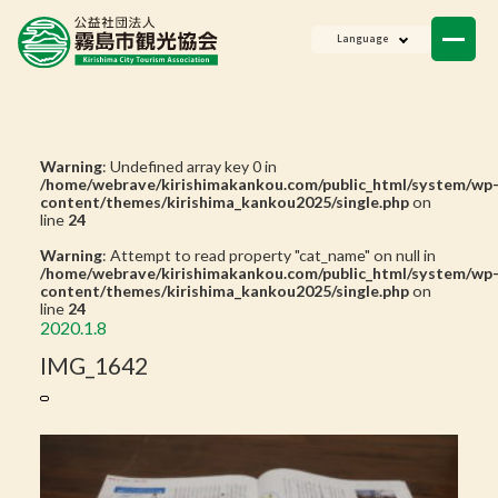
ニュース
Language
会員一覧
お問い合わせ
Warning
: Undefined array key 0 in
/home/webrave/kirishimakankou.com/public_html/system/wp
content/themes/kirishima_kankou2025/single.php
on
line
24
Warning
: Attempt to read property "cat_name" on null in
/home/webrave/kirishimakankou.com/public_html/system/wp
content/themes/kirishima_kankou2025/single.php
on
line
24
2020.1.8
IMG_1642