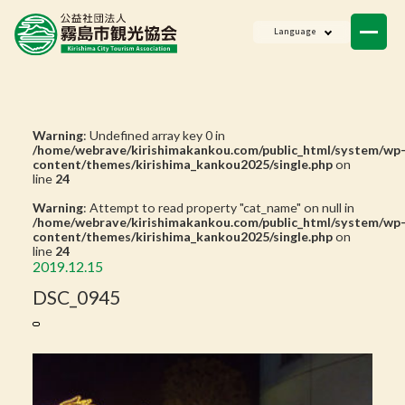
ニュース
Language
会員一覧
お問い合わせ
Warning
: Undefined array key 0 in
/home/webrave/kirishimakankou.com/public_html/system/wp
content/themes/kirishima_kankou2025/single.php
on
line
24
Warning
: Attempt to read property "cat_name" on null in
/home/webrave/kirishimakankou.com/public_html/system/wp
content/themes/kirishima_kankou2025/single.php
on
line
24
2019.12.15
DSC_0945