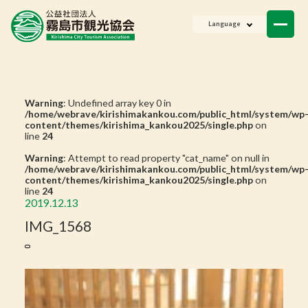
ニュース
Language
会員一覧
お問い合わせ
Warning
: Undefined array key 0 in
/home/webrave/kirishimakankou.com/public_html/system/wp
content/themes/kirishima_kankou2025/single.php
on
line
24
Warning
: Attempt to read property "cat_name" on null in
/home/webrave/kirishimakankou.com/public_html/system/wp
content/themes/kirishima_kankou2025/single.php
on
line
24
2019.12.13
IMG_1568