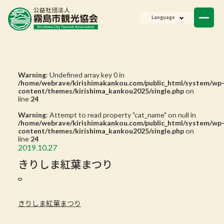
ニュース
Language
会員一覧
お問い合わせ
Warning
: Undefined array key 0 in
/home/webrave/kirishimakankou.com/public_html/system/wp
content/themes/kirishima_kankou2025/single.php
on
line
24
Warning
: Attempt to read property "cat_name" on null in
/home/webrave/kirishimakankou.com/public_html/system/wp
content/themes/kirishima_kankou2025/single.php
on
line
24
2019.10.27
きりしま紅葉まつり
きりしま紅葉まつり