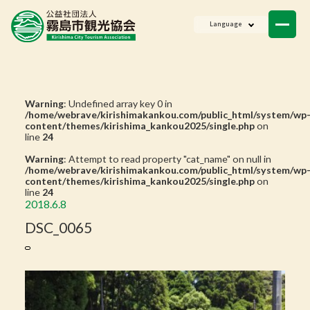
ニュース
Language
会員一覧
お問い合わせ
Warning
: Undefined array key 0 in
/home/webrave/kirishimakankou.com/public_html/system/wp
content/themes/kirishima_kankou2025/single.php
on
line
24
Warning
: Attempt to read property "cat_name" on null in
/home/webrave/kirishimakankou.com/public_html/system/wp
content/themes/kirishima_kankou2025/single.php
on
line
24
2018.6.8
DSC_0065