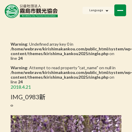
ニュース
Language
会員一覧
お問い合わせ
Warning
: Undefined array key 0 in
/home/webrave/kirishimakankou.com/public_html/system/wp
content/themes/kirishima_kankou2025/single.php
on
line
24
Warning
: Attempt to read property "cat_name" on null in
/home/webrave/kirishimakankou.com/public_html/system/wp
content/themes/kirishima_kankou2025/single.php
on
line
24
2018.4.21
IMG_0983新