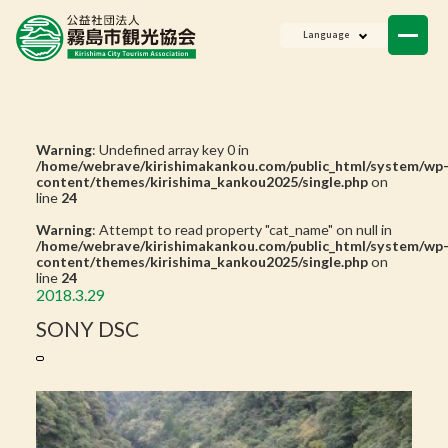
ニュース
Language
会員一覧
お問い合わせ
Warning
: Undefined array key 0 in
/home/webrave/kirishimakankou.com/public_html/system/wp
content/themes/kirishima_kankou2025/single.php
on
line
24
Warning
: Attempt to read property "cat_name" on null in
/home/webrave/kirishimakankou.com/public_html/system/wp
content/themes/kirishima_kankou2025/single.php
on
line
24
2018.3.29
SONY DSC