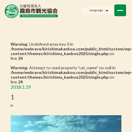
ニュース
Language
会員一覧
お問い合わせ
Warning
: Undefined array key 0 in
/home/webrave/kirishimakankou.com/public_html/system/wp
content/themes/kirishima_kankou2025/single.php
on
line
24
Warning
: Attempt to read property "cat_name" on null in
/home/webrave/kirishimakankou.com/public_html/system/wp
content/themes/kirishima_kankou2025/single.php
on
line
24
2018.1.19
1