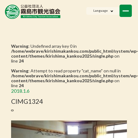
ニュース
Language
会員一覧
お問い合わせ
Warning
: Undefined array key 0 in
/home/webrave/kirishimakankou.com/public_html/system/wp
content/themes/kirishima_kankou2025/single.php
on
line
24
Warning
: Attempt to read property "cat_name" on null in
/home/webrave/kirishimakankou.com/public_html/system/wp
content/themes/kirishima_kankou2025/single.php
on
line
24
2018.1.6
CIMG1324