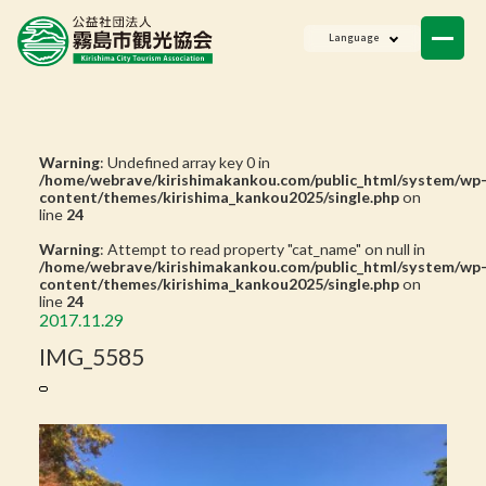
ニュース
Language
会員一覧
お問い合わせ
Warning
: Undefined array key 0 in
/home/webrave/kirishimakankou.com/public_html/system/wp
content/themes/kirishima_kankou2025/single.php
on
line
24
Warning
: Attempt to read property "cat_name" on null in
/home/webrave/kirishimakankou.com/public_html/system/wp
content/themes/kirishima_kankou2025/single.php
on
line
24
2017.11.29
IMG_5585