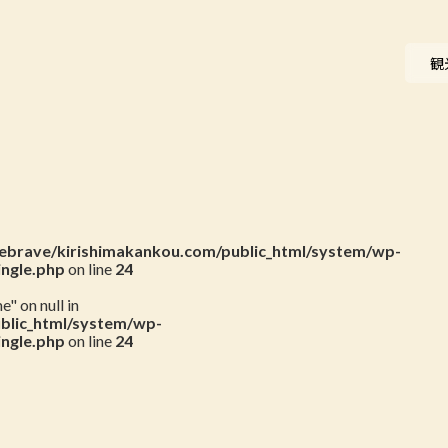
ニュース
観
会員一覧
お問い合わせ
brave/kirishimakankou.com/public_html/system/wp-
ingle.php
on line
24
" on null in
blic_html/system/wp-
ingle.php
on line
24