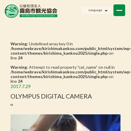
ニュース
Language
会員一覧
お問い合わせ
Warning
: Undefined array key 0 in
/home/webrave/kirishimakankou.com/public_html/system/wp
content/themes/kirishima_kankou2025/single.php
on
line
24
Warning
: Attempt to read property "cat_name" on null in
/home/webrave/kirishimakankou.com/public_html/system/wp
content/themes/kirishima_kankou2025/single.php
on
line
24
2017.7.29
OLYMPUS DIGITAL CAMERA