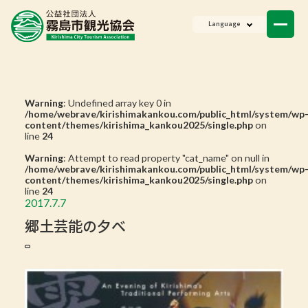
ニュース
Language
会員一覧
お問い合わせ
Warning
: Undefined array key 0 in
/home/webrave/kirishimakankou.com/public_html/system/wp
content/themes/kirishima_kankou2025/single.php
on
line
24
Warning
: Attempt to read property "cat_name" on null in
/home/webrave/kirishimakankou.com/public_html/system/wp
content/themes/kirishima_kankou2025/single.php
on
line
24
2017.7.7
郷土芸能の夕べ