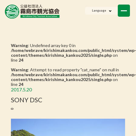
ニュース
Language
会員一覧
お問い合わせ
Warning
: Undefined array key 0 in
/home/webrave/kirishimakankou.com/public_html/system/wp
content/themes/kirishima_kankou2025/single.php
on
line
24
Warning
: Attempt to read property "cat_name" on null in
/home/webrave/kirishimakankou.com/public_html/system/wp
content/themes/kirishima_kankou2025/single.php
on
line
24
2017.5.20
SONY DSC