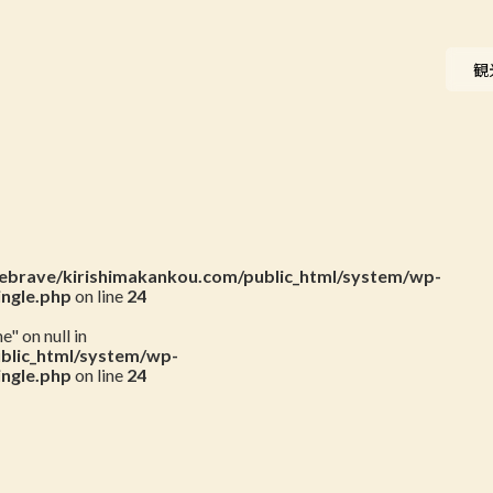
ニュース
観
会員一覧
お問い合わせ
brave/kirishimakankou.com/public_html/system/wp-
ingle.php
on line
24
" on null in
blic_html/system/wp-
ingle.php
on line
24