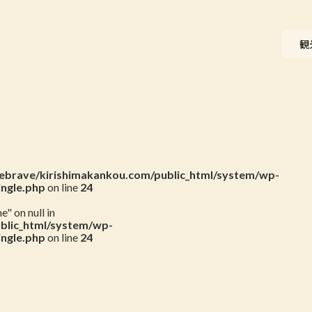
ニュース
観
会員一覧
お問い合わせ
brave/kirishimakankou.com/public_html/system/wp-
ingle.php
on line
24
" on null in
blic_html/system/wp-
ingle.php
on line
24