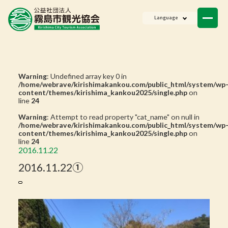
ニュース
Language
会員一覧
お問い合わせ
Warning
: Undefined array key 0 in
/home/webrave/kirishimakankou.com/public_html/system/wp
content/themes/kirishima_kankou2025/single.php
on
line
24
Warning
: Attempt to read property "cat_name" on null in
/home/webrave/kirishimakankou.com/public_html/system/wp
content/themes/kirishima_kankou2025/single.php
on
line
24
2016.11.22
2016.11.22①