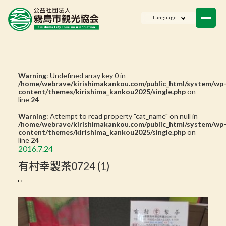
ニュース
Language
会員一覧
お問い合わせ
Warning
: Undefined array key 0 in
/home/webrave/kirishimakankou.com/public_html/system/wp
content/themes/kirishima_kankou2025/single.php
on
line
24
Warning
: Attempt to read property "cat_name" on null in
/home/webrave/kirishimakankou.com/public_html/system/wp
content/themes/kirishima_kankou2025/single.php
on
line
24
2016.7.24
有村幸製茶0724 (1)