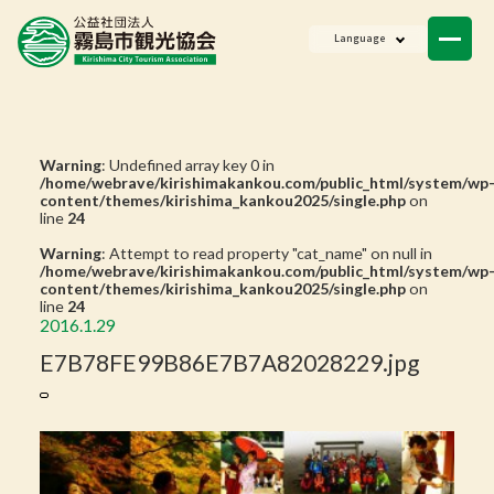
ニュース
Language
会員一覧
お問い合わせ
Warning
: Undefined array key 0 in
/home/webrave/kirishimakankou.com/public_html/system/wp
content/themes/kirishima_kankou2025/single.php
on
line
24
Warning
: Attempt to read property "cat_name" on null in
/home/webrave/kirishimakankou.com/public_html/system/wp
content/themes/kirishima_kankou2025/single.php
on
line
24
2016.1.29
E7B78FE99B86E7B7A82028229.jpg