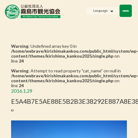
ニュース
Language
会員一覧
お問い合わせ
Warning
: Undefined array key 0 in
/home/webrave/kirishimakankou.com/public_html/system/wp
content/themes/kirishima_kankou2025/single.php
on
line
24
Warning
: Attempt to read property "cat_name" on null in
/home/webrave/kirishimakankou.com/public_html/system/wp
content/themes/kirishima_kankou2025/single.php
on
line
24
2016.1.29
E5A4B7E5AE88E5B2B3E38292E887A8E382