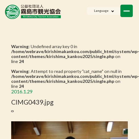
ニュース
Language
会員一覧
お問い合わせ
Warning
: Undefined array key 0 in
/home/webrave/kirishimakankou.com/public_html/system/wp
content/themes/kirishima_kankou2025/single.php
on
line
24
Warning
: Attempt to read property "cat_name" on null in
/home/webrave/kirishimakankou.com/public_html/system/wp
content/themes/kirishima_kankou2025/single.php
on
line
24
2016.1.29
CIMG0439.jpg