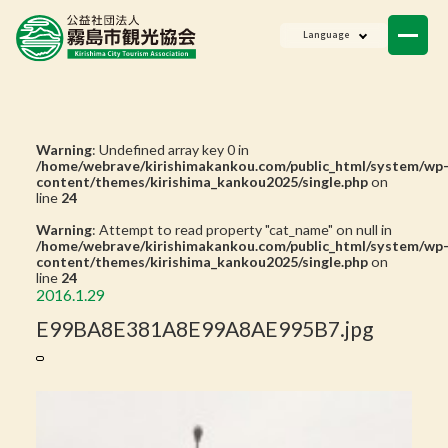
ニュース
Language
会員一覧
お問い合わせ
Warning
: Undefined array key 0 in
/home/webrave/kirishimakankou.com/public_html/system/wp
content/themes/kirishima_kankou2025/single.php
on
line
24
Warning
: Attempt to read property "cat_name" on null in
/home/webrave/kirishimakankou.com/public_html/system/wp
content/themes/kirishima_kankou2025/single.php
on
line
24
2016.1.29
E99BA8E381A8E99A8AE995B7.jpg