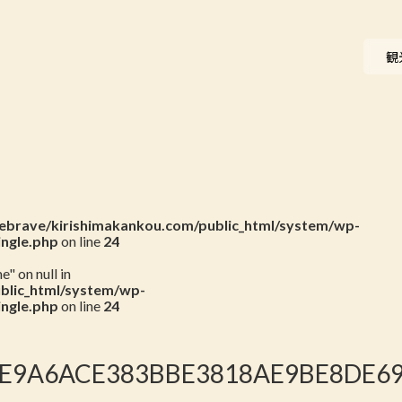
ニュース
観
会員一覧
お問い合わせ
brave/kirishimakankou.com/public_html/system/wp-
ingle.php
on line
24
" on null in
blic_html/system/wp-
ingle.php
on line
24
E9A6ACE383BBE3818AE9BE8DE696