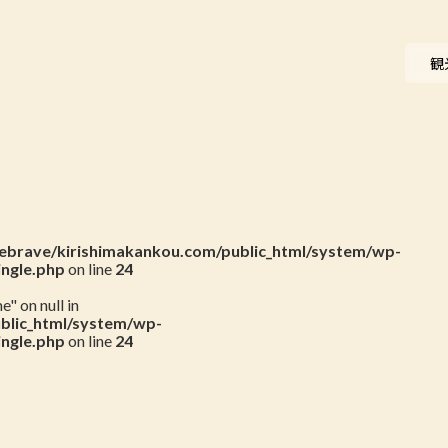
ニュース
観
会員一覧
お問い合わせ
brave/kirishimakankou.com/public_html/system/wp-
ingle.php
on line
24
" on null in
blic_html/system/wp-
ingle.php
on line
24