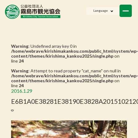
ニュース
Language
会員一覧
お問い合わせ
Warning
: Undefined array key 0 in
/home/webrave/kirishimakankou.com/public_html/system/wp
content/themes/kirishima_kankou2025/single.php
on
line
24
Warning
: Attempt to read property "cat_name" on null in
/home/webrave/kirishimakankou.com/public_html/system/wp
content/themes/kirishima_kankou2025/single.php
on
line
24
2016.1.29
E6B1A0E38281E38190E3828A2015102120