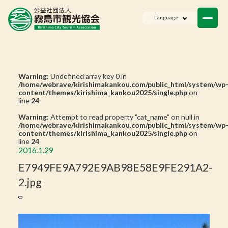
ニュース
Language
会員一覧
お問い合わせ
Warning
: Undefined array key 0 in
/home/webrave/kirishimakankou.com/public_html/system/wp
content/themes/kirishima_kankou2025/single.php
on
line
24
Warning
: Attempt to read property "cat_name" on null in
/home/webrave/kirishimakankou.com/public_html/system/wp
content/themes/kirishima_kankou2025/single.php
on
line
24
2016.1.29
E7949FE9A792E9AB98E58E9FE291A2-
2.jpg