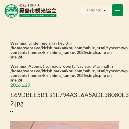
ニュース
Language
会員一覧
お問い合わせ
Warning
: Undefined array key 0 in
/home/webrave/kirishimakankou.com/public_html/system/wp
content/themes/kirishima_kankou2025/single.php
on
line
24
Warning
: Attempt to read property "cat_name" on null in
/home/webrave/kirishimakankou.com/public_html/system/wp
content/themes/kirishima_kankou2025/single.php
on
line
24
2016.1.29
E69DBEE5B1B1E794A3E6A5ADE38080E3
2.jpg