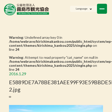
ニュース
Language
会員一覧
お問い合わせ
Warning
: Undefined array key 0 in
/home/webrave/kirishimakankou.com/public_html/system/wp
content/themes/kirishima_kankou2025/single.php
on
line
24
Warning
: Attempt to read property "cat_name" on null in
/home/webrave/kirishimakankou.com/public_html/system/wp
content/themes/kirishima_kankou2025/single.php
on
line
24
2016.1.29
E5889DE7A78BE381AEE99F93E59BBDE5
2.jpg