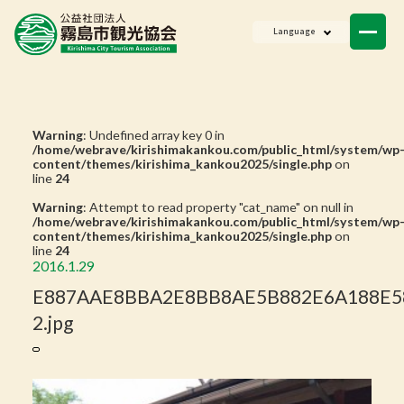
ニュース
Language
会員一覧
お問い合わせ
Warning
: Undefined array key 0 in
/home/webrave/kirishimakankou.com/public_html/system/wp
content/themes/kirishima_kankou2025/single.php
on
line
24
Warning
: Attempt to read property "cat_name" on null in
/home/webrave/kirishimakankou.com/public_html/system/wp
content/themes/kirishima_kankou2025/single.php
on
line
24
2016.1.29
E887AAE8BBA2E8BB8AE5B882E6A188E58
2.jpg