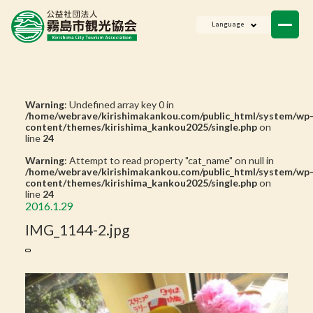
ニュース
Language
会員一覧
お問い合わせ
Warning
: Undefined array key 0 in
/home/webrave/kirishimakankou.com/public_html/system/wp
content/themes/kirishima_kankou2025/single.php
on
line
24
Warning
: Attempt to read property "cat_name" on null in
/home/webrave/kirishimakankou.com/public_html/system/wp
content/themes/kirishima_kankou2025/single.php
on
line
24
2016.1.29
IMG_1144-2.jpg