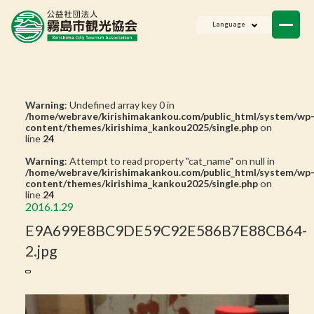
ニュース
Language
会員一覧
お問い合わせ
Warning
: Undefined array key 0 in
/home/webrave/kirishimakankou.com/public_html/system/wp
content/themes/kirishima_kankou2025/single.php
on
line
24
Warning
: Attempt to read property "cat_name" on null in
/home/webrave/kirishimakankou.com/public_html/system/wp
content/themes/kirishima_kankou2025/single.php
on
line
24
2016.1.29
E9A699E8BC9DE59C92E586B7E88CB64-
2.jpg