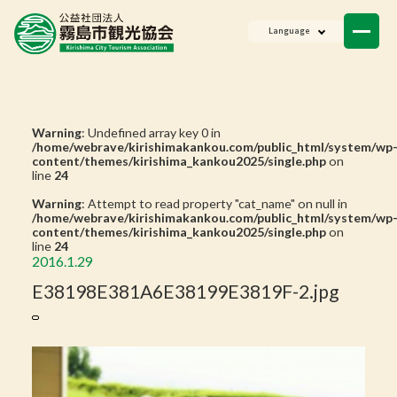
ニュース
Language
会員一覧
お問い合わせ
Warning
: Undefined array key 0 in
/home/webrave/kirishimakankou.com/public_html/system/wp
content/themes/kirishima_kankou2025/single.php
on
line
24
Warning
: Attempt to read property "cat_name" on null in
/home/webrave/kirishimakankou.com/public_html/system/wp
content/themes/kirishima_kankou2025/single.php
on
line
24
2016.1.29
E38198E381A6E38199E3819F-2.jpg