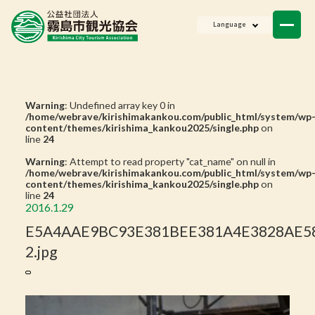
ニュース
Language
会員一覧
お問い合わせ
Warning
: Undefined array key 0 in
/home/webrave/kirishimakankou.com/public_html/system/wp
content/themes/kirishima_kankou2025/single.php
on
line
24
Warning
: Attempt to read property "cat_name" on null in
/home/webrave/kirishimakankou.com/public_html/system/wp
content/themes/kirishima_kankou2025/single.php
on
line
24
2016.1.29
E5A4AAE9BC93E381BEE381A4E3828AE5
2.jpg