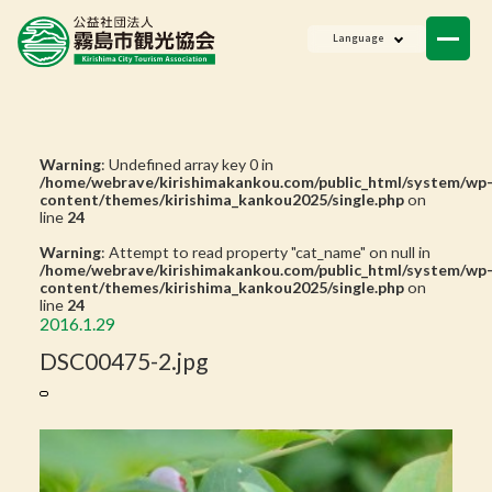
ニュース
Language
会員一覧
お問い合わせ
Warning
: Undefined array key 0 in
/home/webrave/kirishimakankou.com/public_html/system/wp
content/themes/kirishima_kankou2025/single.php
on
line
24
Warning
: Attempt to read property "cat_name" on null in
/home/webrave/kirishimakankou.com/public_html/system/wp
content/themes/kirishima_kankou2025/single.php
on
line
24
2016.1.29
DSC00475-2.jpg