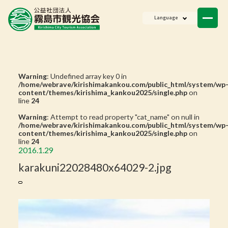
ニュース
Language
会員一覧
お問い合わせ
Warning
: Undefined array key 0 in
/home/webrave/kirishimakankou.com/public_html/system/wp
content/themes/kirishima_kankou2025/single.php
on
line
24
Warning
: Attempt to read property "cat_name" on null in
/home/webrave/kirishimakankou.com/public_html/system/wp
content/themes/kirishima_kankou2025/single.php
on
line
24
2016.1.29
karakuni22028480x64029-2.jpg