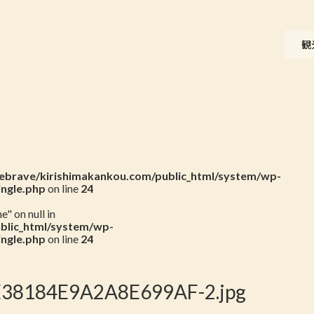
ニュース
観
会員一覧
お問い合わせ
brave/kirishimakankou.com/public_html/system/wp-
ingle.php
on line
24
" on null in
blic_html/system/wp-
ingle.php
on line
24
38184E9A2A8E699AF-2.jpg